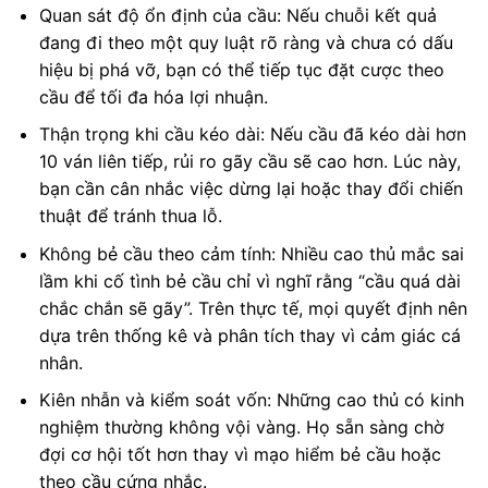
Quan sát độ ổn định của cầu: Nếu chuỗi kết quả
đang đi theo một quy luật rõ ràng và chưa có dấu
hiệu bị phá vỡ, bạn có thể tiếp tục đặt cược theo
cầu để tối đa hóa lợi nhuận.
Thận trọng khi cầu kéo dài: Nếu cầu đã kéo dài hơn
10 ván liên tiếp, rủi ro gãy cầu sẽ cao hơn. Lúc này,
bạn cần cân nhắc việc dừng lại hoặc thay đổi chiến
thuật để tránh thua lỗ.
Không bẻ cầu theo cảm tính: Nhiều cao thủ mắc sai
lầm khi cố tình bẻ cầu chỉ vì nghĩ rằng “cầu quá dài
chắc chắn sẽ gãy”. Trên thực tế, mọi quyết định nên
dựa trên thống kê và phân tích thay vì cảm giác cá
nhân.
Kiên nhẫn và kiểm soát vốn: Những cao thủ có kinh
nghiệm thường không vội vàng. Họ sẵn sàng chờ
đợi cơ hội tốt hơn thay vì mạo hiểm bẻ cầu hoặc
theo cầu cứng nhắc.