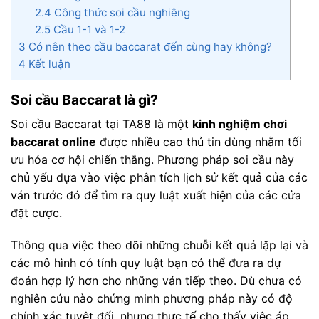
2.4
Công thức soi cầu nghiêng
2.5
Cầu 1-1 và 1-2
3
Có nên theo cầu baccarat đến cùng hay không?
4
Kết luận
Soi cầu Baccarat là gì?
Soi cầu Baccarat tại TA88 là một
kinh nghiệm chơi
baccarat online
được nhiều cao thủ tin dùng nhằm tối
ưu hóa cơ hội chiến thắng. Phương pháp soi cầu này
chủ yếu dựa vào việc phân tích lịch sử kết quả của các
ván trước đó để tìm ra quy luật xuất hiện của các cửa
đặt cược.
Thông qua việc theo dõi những chuỗi kết quả lặp lại và
các mô hình có tính quy luật bạn có thể đưa ra dự
đoán hợp lý hơn cho những ván tiếp theo. Dù chưa có
nghiên cứu nào chứng minh phương pháp này có độ
chính xác tuyệt đối, nhưng thực tế cho thấy việc áp