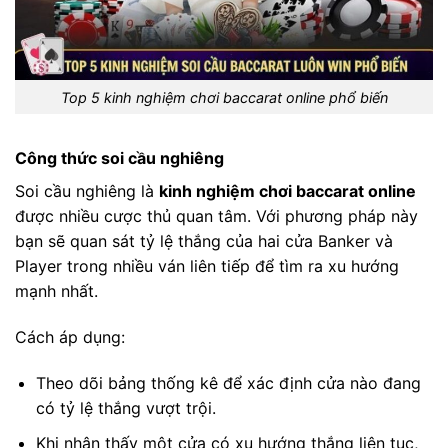
Top 5 kinh nghiệm chơi baccarat online phổ biến
Công thức soi cầu nghiêng
Soi cầu nghiêng là
kinh nghiệm chơi baccarat online
được nhiều cược thủ quan tâm. Với phương pháp này
bạn sẽ quan sát tỷ lệ thắng của hai cửa Banker và
Player trong nhiều ván liên tiếp để tìm ra xu hướng
mạnh nhất.
Cách áp dụng:
Theo dõi bảng thống kê để xác định cửa nào đang
có tỷ lệ thắng vượt trội.
Khi nhận thấy một cửa có xu hướng thắng liên tục,