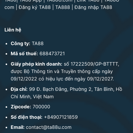
com | Đăng ký TA88 | TA888 | Đăng nhập TA88
Liên hệ
Công ty:
TA88
Mã số thuế:
688473721
Giấy phép kinh doanh:
số 17222509/GP-BTTTT,
được Bộ Thông tin và Truyền thông cấp ngày
09/12/2022 có hiệu lực đến ngày 09/12/2027.
Địa chỉ:
99 Đ. Bạch Đằng, Phường 2, Tân Bình, Hồ
Chí Minh, Việt Nam
Zipcode:
700000
Số điện thoại:
+84907121859
Email:
contact@ta88u.com