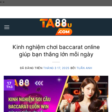
Chuyển
"
"
đến
ADD ANYTHING HERE OR JUST REMOVE IT...
nội
dung
Kinh nghiệm chơi baccarat online
giúp bạn thắng lớn mỗi ngày
ĐÃ ĐĂNG TRÊN
THÁNG 3 17, 2025
BỞI
TUẤN ANH
17
Th3