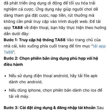
đã phát triển ứng dụng di động để tối ưu hóa trải
nghiệm cá cược. Ứng dụng này giúp người chơi dễ
dàng tham gia đặt cược, nạp tiền, rút thưởng mà
không cần phải truy cập vào trình duyệt web. Để tải
app
TA88
về điện thoại, bạn hãy thực hiện theo hướng
dẫn dưới đây:
Bước 1: Truy cập hệ thống TA88
Vào trang chủ của
nhà cái, kéo xuống phía cuối trang để tìm mục “
tải app
Ta88
”.
Bước 2: Chọn phiên bản ứng dụng phù hợp với hệ
điều hành
Nếu sử dụng điện thoại android, hãy tải file apk
dành cho android.
Nếu dùng iphone, chọn phiên bản dành cho ios để
tải về máy.
Bước 3: Cài đặt ứng dụng & đăng nhập tài khoản
Sau