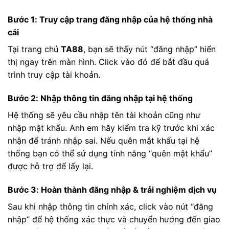
Bước 1: Truy cập trang đăng nhập của hệ thống nhà
cái
Tại trang chủ
TA88
, bạn sẽ thấy nút “đăng nhập” hiển
thị ngay trên màn hình. Click vào đó để bắt đầu quá
trình truy cập tài khoản.
Bước 2: Nhập thông tin đăng nhập tại hệ thống
Hệ thống sẽ yêu cầu nhập tên tài khoản cũng như
nhập mật khẩu. Anh em hãy kiểm tra kỹ trước khi xác
nhận để tránh nhập sai. Nếu quên mật khẩu tại hệ
thống bạn có thể sử dụng tính năng “quên mật khẩu”
được hỗ trợ để lấy lại.
Bước 3: Hoàn thành đăng nhập & trải nghiệm dịch vụ
Sau khi nhập thông tin chính xác, click vào nút “đăng
nhập” để hệ thống xác thực và chuyển hướng đến giao