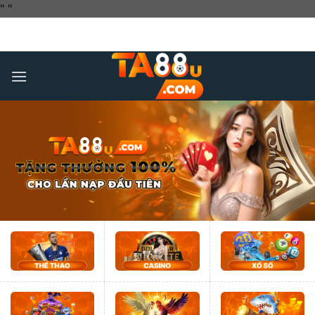
Chuyển
"
"
đến
ADD ANYTHING HERE OR JUST REMOVE IT...
nội
dung