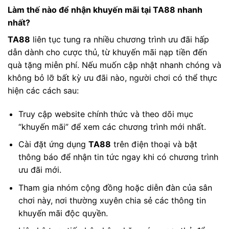
Làm thế nào để nhận khuyến mãi tại TA88 nhanh
nhất?
TA88
liên tục tung ra nhiều chương trình ưu đãi hấp
dẫn dành cho cược thủ, từ khuyến mãi nạp tiền đến
quà tặng miễn phí. Nếu muốn cập nhật nhanh chóng và
không bỏ lỡ bất kỳ ưu đãi nào, người chơi có thể thực
hiện các cách sau:
Truy cập website chính thức và theo dõi mục
“khuyến mãi” để xem các chương trình mới nhất.
Cài đặt ứng dụng
TA88
trên điện thoại và bật
thông báo để nhận tin tức ngay khi có chương trình
ưu đãi mới.
Tham gia nhóm cộng đồng hoặc diễn đàn của sân
chơi này, nơi thường xuyên chia sẻ các thông tin
khuyến mãi độc quyền.