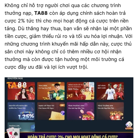
Không chỉ hỗ trợ người chơi qua các chương trình
thưởng nạp,
TA88
còn áp dụng chính sách hoàn trả
cược 2% tức thì cho mọi hoạt động cá cược trên nền
tảng. Dù thắng hay thua, bạn vẫn sẽ nhận lại một phần
tiền cược, giảm thiểu rủi ro và tối ưu hóa lợi nhuận. Với
những chương trình khuyến mãi hấp dẫn này, cược thủ
sân chơi này không chỉ có thêm nhiều cơ hội nhận
thưởng mà còn được tận hưởng một môi trường cá
cược đầy ưu đãi và lợi ích vượt trội.