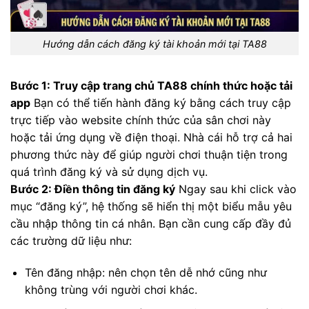
Hướng dẫn cách đăng ký tài khoản mới tại TA88
Bước 1: Truy cập trang chủ TA88 chính thức hoặc tải
app
Bạn có thể tiến hành đăng ký bằng cách truy cập
trực tiếp vào website chính thức của sân chơi này
hoặc tải ứng dụng về điện thoại. Nhà cái hỗ trợ cả hai
phương thức này để giúp người chơi thuận tiện trong
quá trình đăng ký và sử dụng dịch vụ.
Bước 2: Điền thông tin đăng ký
Ngay sau khi click vào
mục “đăng ký”, hệ thống sẽ hiển thị một biểu mẫu yêu
cầu nhập thông tin cá nhân. Bạn cần cung cấp đầy đủ
các trường dữ liệu như:
Tên đăng nhập: nên chọn tên dễ nhớ cũng như
không trùng với người chơi khác.