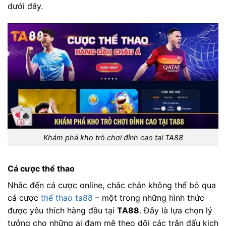
dưới đây.
Khám phá kho trò chơi đỉnh cao tại TA88
Cá cược thể thao
Nhắc đến cá cược online, chắc chắn không thể bỏ qua
cá cược
thể thao ta88
– một trong những hình thức
được yêu thích hàng đầu tại
TA88
. Đây là lựa chọn lý
tưởng cho những ai đam mê theo dõi các trận đấu kịch