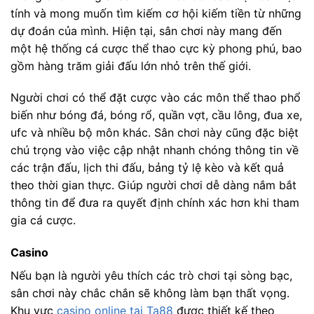
tính và mong muốn tìm kiếm cơ hội kiếm tiền từ những
dự đoán của mình.
Hiện tại, sân chơi này mang đến
một hệ thống cá cược thể thao cực kỳ phong phú, bao
gồm hàng trăm giải đấu lớn nhỏ trên thế giới.
Người chơi có thể đặt cược vào các môn thể thao phổ
biến như bóng đá, bóng rổ, quần vợt, cầu lông, đua xe,
ufc và nhiều bộ môn khác.
Sân chơi này cũng đặc biệt
chú trọng vào việc cập nhật nhanh chóng thông tin về
các trận đấu, lịch thi đấu, bảng tỷ lệ kèo và kết quả
theo thời gian thực. Giúp người chơi dễ dàng nắm bắt
thông tin để đưa ra quyết định chính xác hơn khi tham
gia cá cược.
Casino
Nếu bạn là người yêu thích các trò chơi tại sòng bạc,
sân chơi này chắc chắn sẽ không làm bạn thất vọng.
Khu vực
casino online tại Ta88
được thiết kế theo