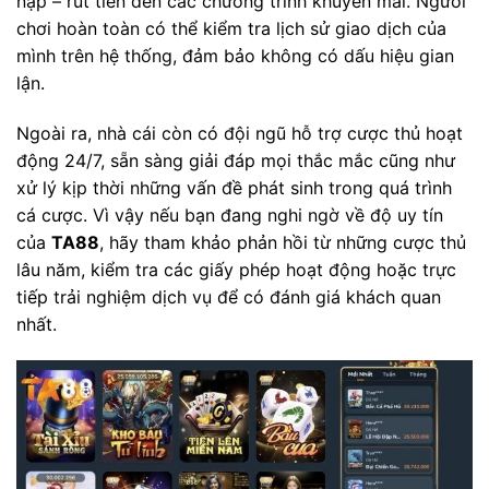
nạp – rút tiền đến các chương trình khuyến mãi. Người
chơi hoàn toàn có thể kiểm tra lịch sử giao dịch của
mình trên hệ thống, đảm bảo không có dấu hiệu gian
lận.
Ngoài ra, nhà cái còn có đội ngũ hỗ trợ cược thủ hoạt
động 24/7, sẵn sàng giải đáp mọi thắc mắc cũng như
xử lý kịp thời những vấn đề phát sinh trong quá trình
cá cược.
Vì vậy nếu bạn đang nghi ngờ về độ uy tín
của
TA88
, hãy tham khảo phản hồi từ những cược thủ
lâu năm, kiểm tra các giấy phép hoạt động hoặc trực
tiếp trải nghiệm dịch vụ để có đánh giá khách quan
nhất.