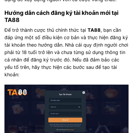
Hướng dẫn cách đăng ký tài khoản mới tại
TA88
Để trở thành cược thủ chính thức tại
TA88
, bạn cần
đáp ứng một số điều kiện cơ bản và thực hiện đăng ký
tài khoản theo hướng dẫn. Nhà cái quy định người chơi
phải từ 18 tuổi trở lên và chưa từng sử dụng thông tin
cá nhân để đăng ký trước đó. Nếu đã đảm bảo các
yếu tố trên, hãy thực hiện các bước sau để tạo tài
khoản: