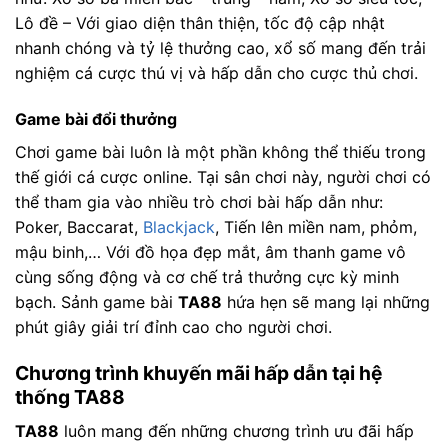
Lô đề –
Với giao diện thân thiện, tốc độ cập nhật
nhanh chóng và tỷ lệ thưởng cao, xổ số mang đến trải
nghiệm cá cược thú vị và hấp dẫn cho cược thủ chơi.
Game bài đổi thưởng
Chơi game bài luôn là một phần không thể thiếu trong
thế giới cá cược online. Tại sân chơi này, người chơi có
thể tham gia vào nhiều trò chơi bài hấp dẫn như:
Poker, Baccarat,
Blackjack
, Tiến lên miền nam, phỏm,
mậu binh,…
Với đồ họa đẹp mắt, âm thanh game vô
cùng sống động và cơ chế trả thưởng cực kỳ minh
bạch. Sảnh game bài
TA88
hứa hẹn sẽ mang lại những
phút giây giải trí đỉnh cao cho người chơi.
Chương trình khuyến mãi hấp dẫn tại hệ
thống TA88
TA88
luôn mang đến những chương trình ưu đãi hấp