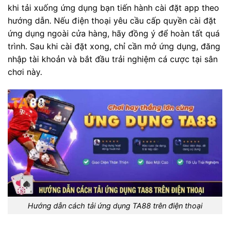
khi tải xuống ứng dụng bạn tiến hành cài đặt app theo
hướng dẫn. Nếu điện thoại yêu cầu cấp quyền cài đặt
ứng dụng ngoài cửa hàng, hãy đồng ý để hoàn tất quá
trình. Sau khi cài đặt xong, chỉ cần mở ứng dụng, đăng
nhập tài khoản và bắt đầu trải nghiệm cá cược tại sân
chơi này.
Hướng dẫn cách tải ứng dụng TA88 trên điện thoại