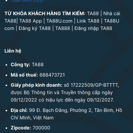
TỪ KHÓA KHÁCH HÀNG TÌM KIẾM:
TA88 | Nhà cái
TA88| TA88 App | TA88U.com | Link TA88 | TA88U
com | Đăng ký TA88 | TA888 | Đăng nhập TA88
Liên hệ
Công ty:
TA88
Mã số thuế:
688473721
Giấy phép kinh doanh:
số 17222509/GP-BTTTT,
được Bộ Thông tin và Truyền thông cấp ngày
09/12/2022 có hiệu lực đến ngày 09/12/2027.
Địa chỉ:
99 Đ. Bạch Đằng, Phường 2, Tân Bình, Hồ
Chí Minh, Việt Nam
Zipcode:
700000