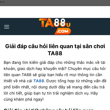
Chuyển
"
"
đến
ADD ANYTHING HERE OR JUST REMOVE IT...
nội
dung
Giải đáp câu hỏi liên quan tại sân chơi
TA88
Bạn đang tìm kiếm giải đáp cho những thắc mắc về tài
khoản, giao dịch hay khuyến mãi? Chuyên mục câu hỏi
liên quan TA88 sẽ giúp bạn hiểu rõ mọi thông tin cần
thiết về nhà cái
TA88
. Được tổng hợp từ những vấn đề
phổ biến nhất, nội dung dưới đây sẽ mang đến câu trả
lời chi tiết, giúp bạn tự tin trải nghiệm dịch vụ. Hãy
cùng khám phá ngay!