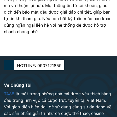
mà và thuận lợi hơn. Mọi thông tin từ tài khoản, giao
dịch đến bảo mật đều được giải đáp chi tiết, giúp bạn
tự tin khi tham gia. Nếu còn bất kỳ thắc mắc nào khác,
đừng ngần ngại liên hệ với hệ thống để được hỗ trợ
nhanh chóng nhé.
HOTLINE: 0907121859
Về Chúng Tôi
TA88
là một trong những nhà cái được yêu thích hàng
đầu trong lĩnh vực cá cược trực tuyến tại Việt Nam.
Với giao diện hiện đại, dễ sử dụng cùng sự đa dạng về
các sản phẩm giải trí như cá cược thể thao, casino