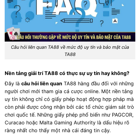
Câu hỏi liên quan TA88 về mức độ uy tín và bảo mật của
TA88
Nền tảng giải trí TA88 có thực sự uy tín hay không?
Đây là
câu hỏi liên quan
TA88 hàng đầu đối với những
người chơi mới tham gia cá cược online. Một nền tảng
uy tín không chỉ có giấy phép hoạt động hợp pháp mà
còn phải được công nhận bởi các tổ chức giám sát trò
chơi quốc tế. Những giấy phép phổ biến như PAGCOR,
Curacao hoặc Malta Gaming Authority là dấu hiệu rõ
ràng nhất cho thấy một nhà cái đáng tin cậy.