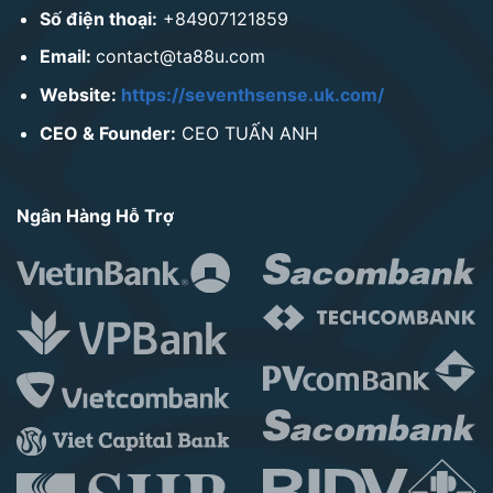
Số điện thoại:
+84907121859
Email:
contact@ta88u.com
Website:
https://seventhsense.uk.com/
CEO & Founder:
CEO TUẤN ANH
Ngân Hàng Hỗ Trợ