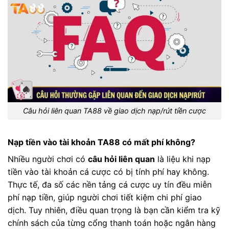
Câu hỏi liên quan TA88 về giao dịch nạp/rút tiền cược
Nạp tiền vào tài khoản TA88 có mất phí không?
Nhiều người chơi có
câu hỏi liên quan
là liệu khi nạp
tiền vào tài khoản cá cược có bị tính phí hay không.
Thực tế, đa số các nền tảng cá cược uy tín đều miễn
phí nạp tiền, giúp người chơi tiết kiệm chi phí giao
dịch. Tuy nhiên, điều quan trọng là bạn cần kiểm tra kỹ
chính sách của từng cổng thanh toán hoặc ngân hàng