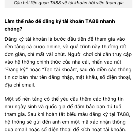
Câu hỏi liên quan TA88 về tài khoản hội viên tham gia
Làm thế nào để đăng ký tài khoản TA88 nhanh
chóng?
Đăng ký tài khoản là bước đầu tiên để tham gia vào
nền tảng cá cược online, và quá trình này thường rất
đơn giản, chỉ mất vài phút. Người chơi chỉ cần truy cập
vào hệ thống chính thức của nhà cái, nhấn vào nút
“Đăng ký” hoặc “Tạo tài khoản”, sau đó điền các thông
tin cơ bản như tên đăng nhập, mật khẩu, số điện thoại,
địa chỉ email.
Một số nền tảng có thể yêu cầu thêm các thông tin
như ngày sinh và quốc gia để đảm bảo bạn đủ tuổi
tham gia. Sau khi hoàn tất biểu mẫu đăng ký tại TA88,
hệ thống sẽ gửi đến anh em một mã xác nhận thông
qua email hoặc số điện thoại để kích hoạt tài khoản.