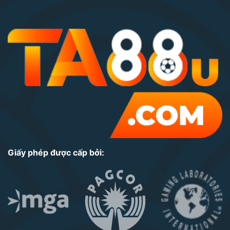
Giấy phép được cấp bởi: