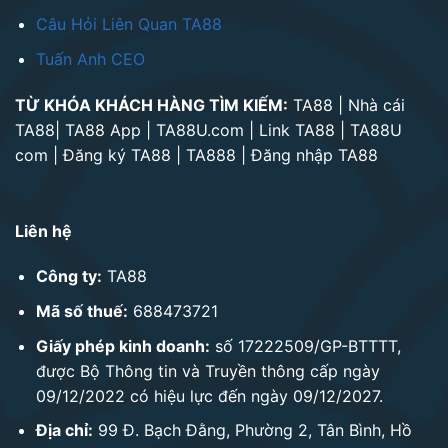
Câu Hỏi Liên Quan TA88
Tuấn Anh CEO
TỪ KHÓA KHÁCH HÀNG TÌM KIẾM:
TA88 | Nhà cái
TA88| TA88 App | TA88U.com | Link TA88 | TA88U
com | Đăng ký TA88 | TA888 | Đăng nhập TA88
Liên hệ
Công ty:
TA88
Mã số thuế:
688473721
Giấy phép kinh doanh:
số 17222509/GP-BTTTT,
được Bộ Thông tin và Truyền thông cấp ngày
09/12/2022 có hiệu lực đến ngày 09/12/2027.
Địa chỉ:
99 Đ. Bạch Đằng, Phường 2, Tân Bình, Hồ