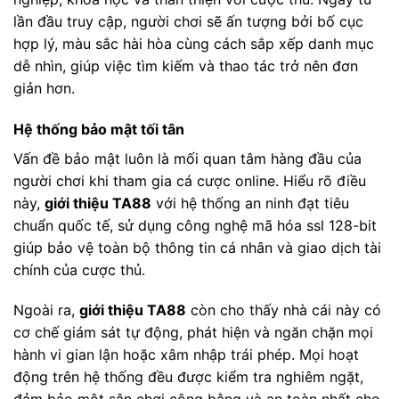
lần đầu truy cập, người chơi sẽ ấn tượng bởi bố cục
hợp lý, màu sắc hài hòa cùng cách sắp xếp danh mục
dễ nhìn, giúp việc tìm kiếm và thao tác trở nên đơn
giản hơn.
Hệ thống bảo mật tối tân
Vấn đề bảo mật luôn là mối quan tâm hàng đầu của
người chơi khi tham gia cá cược online. Hiểu rõ điều
này,
giới thiệu TA88
với hệ thống an ninh đạt tiêu
chuẩn quốc tế, sử dụng công nghệ mã hóa ssl 128-bit
giúp bảo vệ toàn bộ thông tin cá nhân và giao dịch tài
chính của cược thủ.
Ngoài ra,
giới thiệu TA88
còn cho thấy nhà cái này có
cơ chế giám sát tự động, phát hiện và ngăn chặn mọi
hành vi gian lận hoặc xâm nhập trái phép. Mọi hoạt
động trên hệ thống đều được kiểm tra nghiêm ngặt,