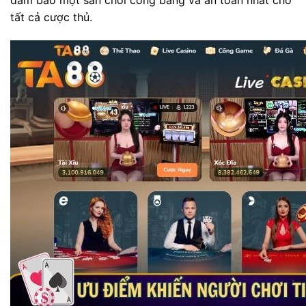
đảm bảo một sân chơi công bằng và an toàn nhất cho
tất cả cược thủ.