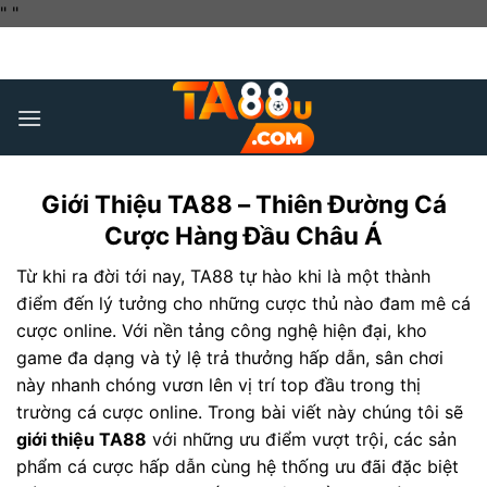
Chuyển
"
"
đến
ADD ANYTHING HERE OR JUST REMOVE IT...
nội
dung
Giới Thiệu TA88 – Thiên Đường Cá
Cược Hàng Đầu Châu Á
Từ khi ra đời tới nay, TA88 tự hào khi là một thành
điểm đến lý tưởng cho những cược thủ nào đam mê cá
cược online. Với nền tảng công nghệ hiện đại, kho
game đa dạng và tỷ lệ trả thưởng hấp dẫn, sân chơi
này nhanh chóng vươn lên vị trí top đầu trong thị
trường cá cược online. Trong bài viết này chúng tôi sẽ
giới thiệu TA88
với những ưu điểm vượt trội, các sản
phẩm cá cược hấp dẫn cùng hệ thống ưu đãi đặc biệt