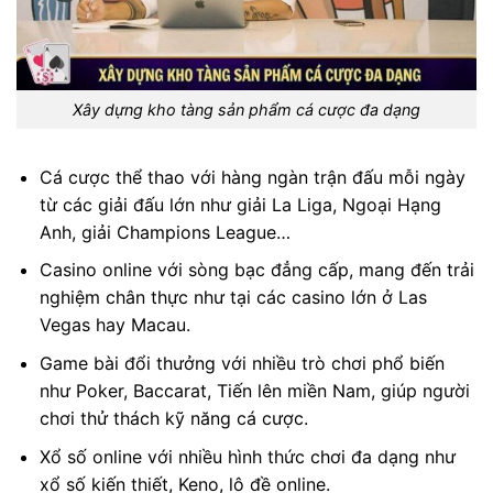
Xây dựng kho tàng sản phẩm cá cược đa dạng
Cá cược thể thao với hàng ngàn trận đấu mỗi ngày
từ các giải đấu lớn như giải La Liga, Ngoại Hạng
Anh, giải Champions League…
Casino online với sòng bạc đẳng cấp, mang đến trải
nghiệm chân thực như tại các casino lớn ở Las
Vegas hay Macau.
Game bài đổi thưởng với nhiều trò chơi phổ biến
như Poker, Baccarat, Tiến lên miền Nam, giúp người
chơi thử thách kỹ năng cá cược.
Xổ số online với nhiều hình thức chơi đa dạng như
xổ số kiến thiết, Keno, lô đề online.