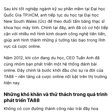
Sau khi tốt nghiệp ngành kỹ sư phần mềm tại Đại học
Quốc Gia TP.HCM, anh tiếp tục du học tại Đại học
New South Wales (Úc) để theo đuổi tấm bằng thạc sĩ
khoa học máy tính. Chính tại đây, anh đã có cơ hội tiếp
cận với nhiều mô hình kinh doanh công nghệ tiên tiến,
giúp anh hình thành những ý tưởng táo bạo trong lĩnh
vực cá cược online.
Năm 2012, khi còn đang du học, CEO Tuấn Anh đã
cùng nhóm bạn phát triển một hệ thống đánh bài
online. Đây chính là bước khởi đầu cho sự ra đời của
TA88 – nền tảng cá cược online nổi bật trên thị trường
hiện nay.
Những khó khăn và thử thách trong quá trình
phát triển TA88
Không có con đường thành công nào trải đầy hoa