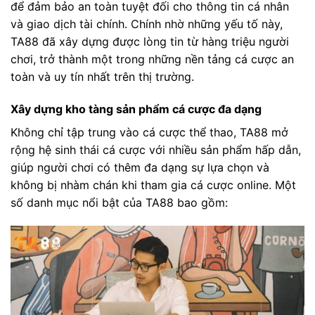
để đảm bảo an toàn tuyệt đối cho thông tin cá nhân
và giao dịch tài chính. Chính nhờ những yếu tố này,
TA88 đã xây dựng được lòng tin từ hàng triệu người
chơi, trở thành một trong những nền tảng cá cược an
toàn và uy tín nhất trên thị trường.
Xây dựng kho tàng sản phẩm cá cược đa dạng
Không chỉ tập trung vào cá cược thể thao, TA88 mở
rộng hệ sinh thái cá cược với nhiều sản phẩm hấp dẫn,
giúp người chơi có thêm đa dạng sự lựa chọn và
không bị nhàm chán khi tham gia cá cược online. Một
số danh mục nổi bật của TA88 bao gồm: