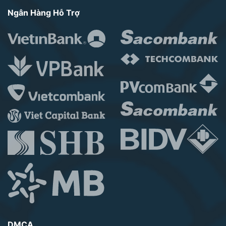
Ngân Hàng Hỗ Trợ
DMCA