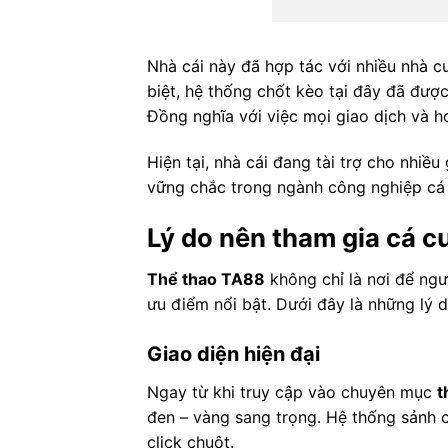
Nhà cái này đã hợp tác với nhiều nhà c
biệt, hệ thống chốt kèo tại đây đã đượ
Đồng nghĩa với việc mọi giao dịch và 
Hiện tại, nhà cái đang tài trợ cho nhiề
vững chắc trong ngành công nghiệp cá 
Lý do nên tham gia cá c
Thể thao TA88
không chỉ là nơi để ng
ưu điểm nổi bật. Dưới đây là những lý d
Giao diện hiện đại
Ngay từ khi truy cập vào chuyên mục
t
đen – vàng sang trọng. Hệ thống sảnh c
click chuột.