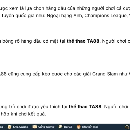
ược xem là lựa chọn hàng đầu của những người chơi cá cư
i tuyển quốc gia như: Ngoại hạng Anh, Champions League,
ấu bóng rổ hàng đầu có mặt tại
thể thao TA88
. Người chơi 
TA88 cũng cung cấp kèo cược cho các giải Grand Slam như
ng trò chơi được yêu thích tại
thể thao TA88
. Người chơi
 hộp khi chờ kết quả.