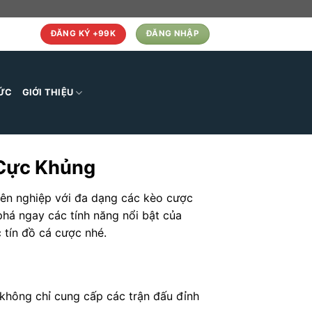
ĐĂNG KÝ +99K
ĐĂNG NHẬP
TỨC
GIỚI THIỆU
 Cực Khủng
yên nghiệp với đa dạng các kèo cược
há ngay các tính năng nổi bật của
 tín đồ cá cược nhé.
không chỉ cung cấp các trận đấu đỉnh