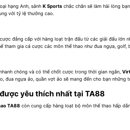
goại hạng Anh, sảnh
K Sports
chắc chắn sẽ làm hài lòng bạn
ung với tỷ lệ thưởng cao.
ược đẳng cấp với hàng loạt trận đấu từ các giải đấu lớn 
ể tham gia cá cược các môn thể thao như đua ngựa, golf, 
 nhanh chóng và có thể chốt cược trong thời gian ngắn,
Vir
ảo, đua ngựa ảo, quần vợt ảo sẽ mang đến cho bạn những tr
được yêu thích nhất tại TA88
hao TA88
còn cung cấp hàng loạt bộ môn thể thao hấp dẫn.