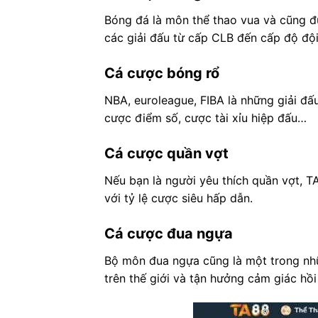
Bóng đá là môn thể thao vua và cũng đ
các giải đấu từ cấp CLB đến cấp độ độ
Cá cược bóng rổ
NBA, euroleague, FIBA là những giải đ
cược điểm số, cược tài xỉu hiệp đấu…
Cá cược quần vợt
Nếu bạn là người yêu thích quần vợt, 
với tỷ lệ cược siêu hấp dẫn.
Cá cược đua ngựa
Bộ môn đua ngựa cũng là một trong nhữ
trên thế giới và tận hưởng cảm giác hồi