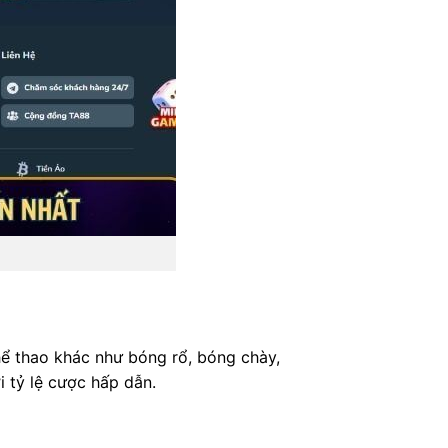
ể thao khác như bóng rổ, bóng chày,
 tỷ lệ cược hấp dẫn.