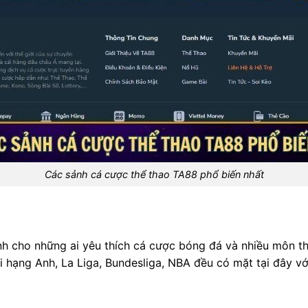
Các sảnh cá cược thể thao TA88 phổ biến nhất
h cho những ai yêu thích cá cược bóng đá và nhiều môn th
hạng Anh, La Liga, Bundesliga, NBA đều có mặt tại đây với