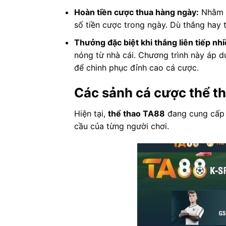
Hoàn tiền cược thua hàng ngày:
Nhằm h
số tiền cược trong ngày. Dù thắng hay 
Thưởng đặc biệt khi thắng liên tiếp nhi
nóng từ nhà cái. Chương trình này áp d
để chinh phục đỉnh cao cá cược.
Các sảnh cá cược thể t
Hiện tại,
thể thao TA88
đang cung cấp 
cầu của từng người chơi.