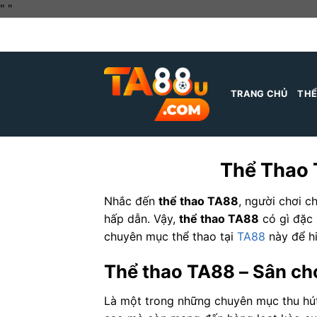
Chuyển
"
"
đến
nội
dung
TRANG CHỦ
THỂ
Thể Thao 
Nhắc đến
thể thao TA88
, người chơi 
hấp dẫn. Vậy,
thể thao TA88
có gì đặc 
chuyên mục thể thao tại
TA88
này để hi
Thể thao TA88 – Sân chơi
Là một trong những chuyên mục thu hút