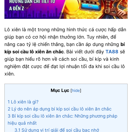
Lô xiên là một trong những hình thức cá cược hấp dẫn
giúp bạn có cơ hội nhận thưởng lớn. Tuy nhiên, để
nâng cao tỷ lệ chiến thắng, bạn cần áp dụng những
bí
kíp soi cầu lô xiên ăn chắc
. Bài viết dưới đây
TA88
sẽ
giúp bạn hiểu rõ hơn về cách soi cầu, bí kíp
và kinh
nghiệm đặt cược để đạt lợi nhuận tối đa khi soi cầu lô
xiên.
Mục Lục
[
hide
]
1
Lô xiên là gì?
2
Lý do nên áp dụng bí kíp soi cầu lô xiên ăn chắc
3
Bí kíp soi cầu lô xiên ăn chắc: Những phương pháp
hiệu quả nhất
3.1
Sử dụng vị trí giải để soi cầu bạc nhớ