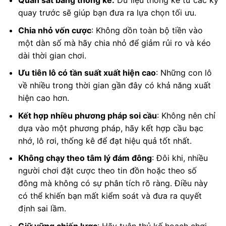
quay trước sẽ giúp bạn đưa ra lựa chọn tối ưu.
Chia nhỏ vốn cược
: Không dồn toàn bộ tiền vào
một dàn số mà hãy chia nhỏ để giảm rủi ro và kéo
dài thời gian chơi.
Ưu tiên lô có tần suất xuất hiện cao
: Những con lô
về nhiều trong thời gian gần đây có khả năng xuất
hiện cao hơn.
Kết hợp nhiều phương pháp soi cầu
: Không nên chỉ
dựa vào một phương pháp, hãy kết hợp cầu bạc
nhớ, lô rơi, thống kê để đạt hiệu quả tốt nhất.
Không chạy theo tâm lý đám đông
: Đôi khi, nhiều
người chơi đặt cược theo tin đồn hoặc theo số
đông mà không có sự phân tích rõ ràng. Điều này
có thể khiến bạn mất kiểm soát và đưa ra quyết
định sai lầm.
Giữ vững chiến lược
: Hãy tuân thủ kế hoạch chơi