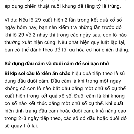
áp dụng chiến thuật nuôi khung để tăng tỷ lệ trúng.
Ví dụ: Nếu lô 29 xuất hiện 2 lần trong kết quả xổ số
ngày hôm nay, bạn nên kiểm tra những lần trước đó
khi lô 29 về 2 nháy thì trong các ngày sau, con lô nào
thường xuất hiện cùng. Nếu phát hiện quy luật lặp lại,
bạn có thể đánh theo để tối ưu hóa cơ hội chiến thắng.
Sử dụng đầu câm và đuôi câm để soi bạc nhớ
Bí kíp soi cầu lô xiên ăn chắc
hiệu quả tiếp theo là sử
dụng đầu đuôi câm. Đầu câm là khi trong một ngày
không có con lô nào bắt đầu bằng một chữ số cụ thể
xuất hiện trong kết quả xổ số. Đuôi câm là khi không
có số nào kết thúc bằng một chữ số cụ thể. Khi xuất
hiện tình trạng đầu câm hoặc đuôi câm, khả năng cao
trong 2-3 ngày tiếp theo, các số có đầu hoặc đuôi đó
sẽ quay trở lại.