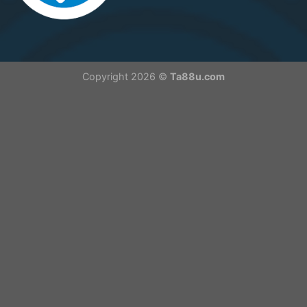
Copyright 2026 ©
Ta88u.com